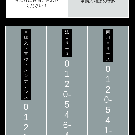
車購入相談の予約
ください！
車
法
商
購
人
用
入
リ
車
・
ー
リ
車
ス
ー
検
ス
0
・
0
メ
1
ン
1
テ
2
ナ
2
0-
ン
0-
ス
5
0
5
4
1
4
6-
2
1-