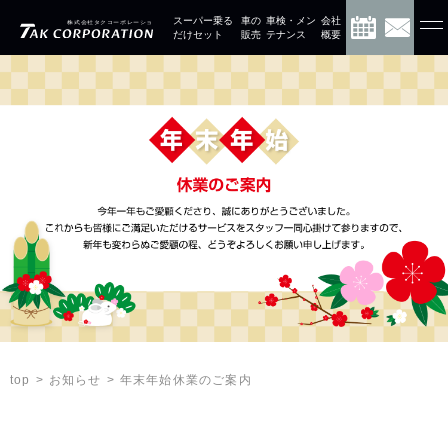
スーパー乗る
車の
車検・メン
会社
だけセット
販売
テナンス
概要
お知らせ
年末年始休業のご案内
top