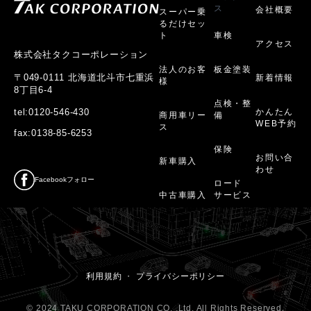
ス
会社概要
スーパー乗
るだけセッ
ト
車検
アクセス
株式会社タクコーポレーション
法人のお客
板金塗装
〒049-0111 北海道北斗市七重浜
新着情報
様
8丁目6-4
点検・整
かんたん
tel:0120-546-430
商用車リー
備
WEB予約
ス
fax:0138-85-6253
保険
お問い合
新車購入
わせ
Facebookフォロー
ロード
中古車購入
サービス
利用規約
・
プライバシーポリシー
© 2024 TAKU CORPORATION CO. ,Ltd. All Rights Reserved.