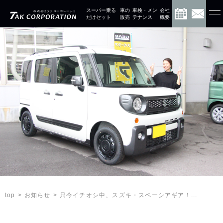
スーパー乗る
車の
車検・メン
会社
だけセット
販売
テナンス
概要
お知らせ
只今イチオシ中、スズキ・スペーシアギア！...
top