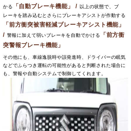
「自動ブレーキ機能」 /
かる
以上の状態で、ブ
レーキを踏み込むとさらにブレーキアシストが作動する
「前方衝突被害軽減ブレーキアシスト機能」
/
「前方衝
警報に加えて弱いブレーキを自動でかける
突警報ブレーキ機能」
その他にも、車線逸脱時や誤発進時、ドライバーの眠気
などでふらつき運転の可能性があると判断された場合に
も、警報や自動システムで制御してくれます。