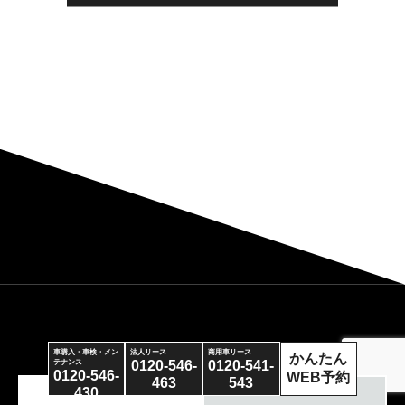
車購入・車検・メン
法人リース
商用車リース
かんたん
0120-546-
0120-541-
テナンス
0120-546-
WEB予約
463
543
430